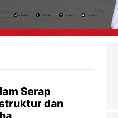
lam Serap
astruktur dan
aha