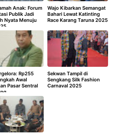
amah Anak: Forum
Wajo Kibarkan Semangat
asi Publik Jadi
Bahari Lewat Katinting
h Nyata Menuju
Race Karang Taruna 2025
025
rgelora: Rp255
Sekwan Tampil di
angkah Awal
Sengkang Silk Fashion
an Pasar Sentral
Carnaval 2025
ang