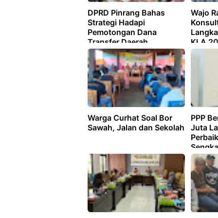
DPRD Pinrang Bahas
Wajo R
Strategi Hadapi
Konsult
Pemotongan Dana
Langka
Transfer Daerah
KLA 2
Warga Curhat Soal Bor
PPP Be
Sawah, Jalan dan Sekolah
Juta L
Perbaik
Sengk